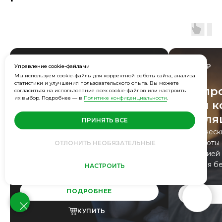
3 900 ₽
7 900 ₽
Управление cookie-файлами
Мы используем cookie-файлы для корректной работы сайта, анализа
статистики и улучшения пользовательского опыта. Вы можете
Как избавиться
Как пр
согласиться на использование всех cookie-файлов или настроить
их выбор. Подробнее — в
Политике конфиденциальности
.
от порнозависимости
акт и 
эякул
Разбор психологических
ПРИНЯТЬ ВСЕ
и физиологических механизмов
Практическ
зависимости и система
для работы
ОТЛОНИТЬ НЕОБЯЗАТЕЛЬНЫЕ
самостоятельной работы для
эякуляцией 
восстановления контроля.
контроля б
НАСТРОИТЬ
ПОДРОБНЕЕ
КУПИТЬ