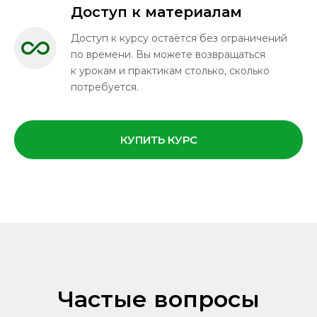
Доступ к материалам
Бесплатная мини-
консультация
Доступ к курсу остаётся без ограничений
по времени. Вы можете возвращаться
в Telegram
к урокам и практикам столько, сколько
потребуется.
В Telegram вы можете задать свой вопрос
и получить бесплатный аудио-разбор.
Я регулярно отвечаю на обращения,
КУПИТЬ КУРС
связанные с сексуальной тревожностью,
СТОСН и другими сложными темами.
Вопрос можно отправить анонимно.
ЗАДАТЬ ВОПРОС
Частые вопросы