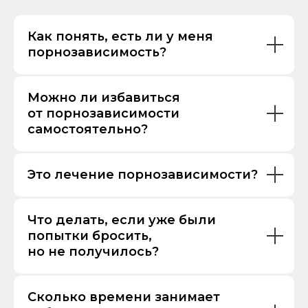
Как понять, есть ли у меня
порнозависимость?
Оферта
Политика конфиденциальности
Пользовательское соглашение
Можно ли избавиться
Копирование любых материалов с сайта,
без согласия автора запрещено.
от порнозависимости
© 2026 Клинический психолог и сексолог Сергей Витищенко
самостоятельно?
ИНН 245 508 506 750
Это лечение порнозависимости?
Что делать, если уже были
попытки бросить,
но не получилось?
Сколько времени занимает