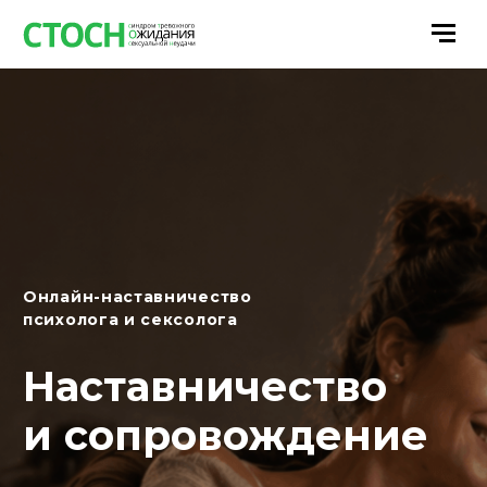
Онлайн-наставничество
психолога и сексолога
Наставничество
и сопровождение
Формат глубокой работы с запросами
денег, отношений, границ
и внутреннего состояния. Не разовая
консультация, а процесс: с поддержкой
между встречами и постепенными
изменениями в реальной жизни.