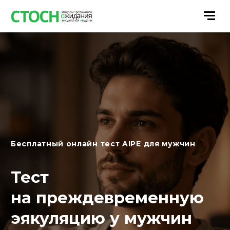
Бесплатный онлайн тест AIPE для мужчин
Тест
на преждевременную
эякуляцию у мужчин
(AIPE)
Опросник AIPE помогает оценить
проявления преждевременной эякуляции
у мужчин: контроль семяизвержения, время
до эякуляции, качество эрекции, уровень